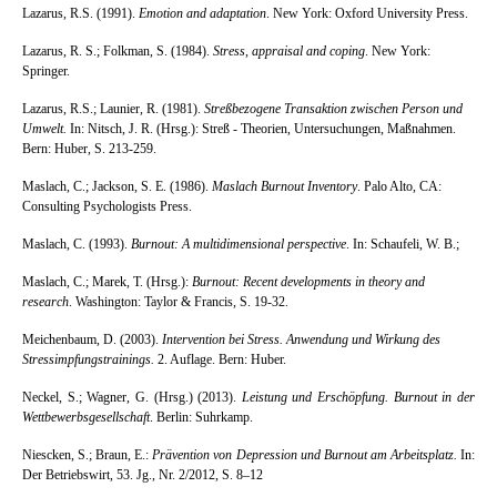
Lazarus, R.S. (1991).
Emotion and adaptation
. New York: Oxford University Press.
Lazarus, R. S.; Folkman, S. (1984).
Stress, appraisal and coping
. New York:
Springer.
Lazarus, R.S.; Launier, R. (1981).
Streßbezogene Transaktion zwischen Person und
Umwelt.
In: Nitsch, J. R. (Hrsg.): Streß - Theorien, Untersuchungen, Maßnahmen.
Bern: Huber, S. 213-259.
Maslach, C.; Jackson, S. E. (1986).
Maslach Burnout Inventory
. Palo Alto, CA:
Consulting Psychologists Press.
Maslach, C. (1993).
Burnout: A multidimensional perspective
. In: Schaufeli, W. B.;
Maslach, C.; Marek, T. (Hrsg.):
Burnout: Recent developments in theory and
research
. Washington: Taylor & Francis, S. 19-32.
Meichenbaum, D. (2003).
Intervention bei Stress. Anwendung und Wirkung des
Stressimpfungstrainings.
2. Auflage. Bern: Huber.
Neckel, S.; Wagner, G. (Hrsg.) (2013).
Leistung und Erschöpfung. Burnout in der
Wettbewerbsgesellschaft
.
Berlin:
Suhrkamp.
Niescken, S.; Braun, E.:
Prävention von Depression und Burnout am Arbeitsplatz.
In:
Der Betriebswirt, 53. Jg., Nr. 2/2012, S. 8–12