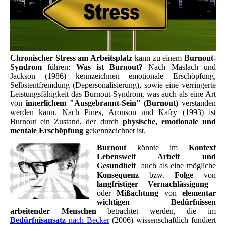
Chronischer Stress am Arbeitsplatz
kann zu einem
Burnout-
Syndrom
führen:
Was ist Burnout?
Nach Maslach und
Jackson (1986) kennzeichnen emotionale Erschöpfung,
Selbstentfremdung (Depersonalisierung), sowie eine verringerte
Leistungsfähigkeit das Burnout-Syndrom, was auch als eine Art
von
innerlichem "Ausgebrannt-Sein" (Burnout)
verstanden
werden kann. Nach Pines, Aronson und Kafry (1993) ist
Burnout ein Zustand, der durch
physische, emotionale und
mentale Erschöpfung
gekennzeichnet ist.
Burnout
könnte
im
Kontext
Lebenswelt Arbeit und
Gesundheit
auch als eine mögliche
Konsequenz
bzw.
Folge
von
langfristiger Vernachlässigung
oder
Mißachtung
von
elementar
wichtigen Bedürfnissen
arbeitender Menschen
betrachtet werden, die im
Bedürfnisansatz
nach Becker
(2006) wissenschaftlich fundiert