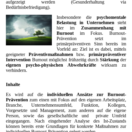
aufgezeigt werden (Gesunderhaltung via
Bedürfnisbefriedigung).
Insbesondere die
psychomentale
Belastung in Unternehmen
steht
hier im
Zusammenhang mit
Burnout
im Fokus. Burnout-
Prävention setzt im
primärpräventiven Sinn bereits im
Vorfeld an: Ziel ist es dabei, mittels
geeigneter
Präventivmaßnahmen
bzw.
primärpräventiver
Intervention
Burnout möglichst frühzeitig durch
Stärkung
der
eigenen psycho-physischen Abwehrkräfte
wirksam zu
verhindern.
Inhalte
Es wird auf die
individuellen Ansätze zur Burnout-
Prävention
zum einen mit Fokus auf den eigenen Arbeitsplatz,
Branche, Unternehmensumfeld, Funktion, Kollegen,
Vorgesetzte und Management, zum anderen auf die eigene
Person, sowie
das
gesellschaftliche und private Umfeld
eingegangen. Nach eingehender Analyse des Ist-Zustands
können bereits erste Grundlagen für konkrete Maßnahmen zur
individuellen Burnout-Prävention gelegt werden.