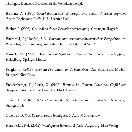
Tübingen: Deutsche Gesellschaft für Verhaltenstherapie
Bandura, A. (1986).
Social foundations of thought and action: A social cognitive
theory
. Englewood Cliffs, N.J.: Prentice Hall.
Becker, P. (2006).
Gesundheit durch Bedürfnisbefriedigung
. Göttingen: Hogrefe.
Buchwald, P.; Hobfoll, S.E.:
Burnout aus ressourcentheoretischer Perspektive.
In:
Psychologie in Erziehung und Unterricht. 51. 2004, S. 247–257
Burisch, M. (2006).
Das Burnout-Syndrom: Theorie der inneren Erschöpfung.
Heidelberg:
Springer Medizin.
Fengler, J. (2013).
Burnout-Prävention im Arbeitsleben
. Das Salamander-Modell.
Stuttgart: Klett-Cotta
Freudenberger, H.; North, G. (2008).
Burnout bei Frauen. Über das Gefühl des
Ausgebranntseins
. 13. Auflage.
Frankfurt:
Fischer
Göbel, E. (2016).
Unternehmensethik: Grundlagen und praktische Umsetzung.
Stuttgart: utb.
Goleman, D. (1998).
Emotionale Intelligenz.
5. Aufl. München: dtv.
Hemmerich, F.H. (2012).
Wendepunkt Burnout
.
2. Aufl., Augsburg: MaroVerlag.