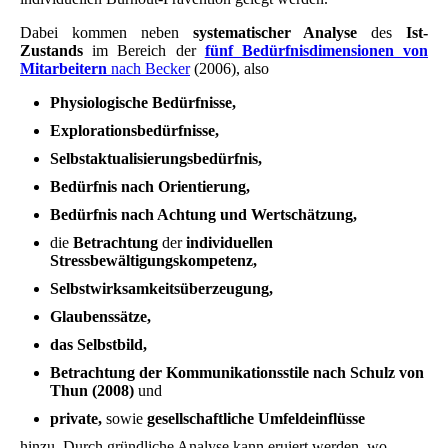
Dabei kommen neben
systematischer Analyse
des
Ist-
Zustands
im Bereich der
fünf Bedürfnisdimensionen von
Mitarbeitern
nach Becker
(2006), also
Physiologische Bedürfnisse,
Explorationsbedürfnisse,
Selbstaktualisierungsbedürfnis,
Bedürfnis nach Orientierung,
Bedürfnis nach Achtung und Wertschätzung,
die
Betrachtung
der
individuellen
Stressbewältigungskompetenz,
Selbstwirksamkeitsüberzeugung,
Glaubenssätze,
das Selbstbild,
Betrachtung der Kommunikationsstile nach Schulz von
Thun (2008)
und
private,
sowie
gesellschaftliche Umfeldeinflüsse
hinzu. Durch gründliche Analyse kann eruiert werden, wo