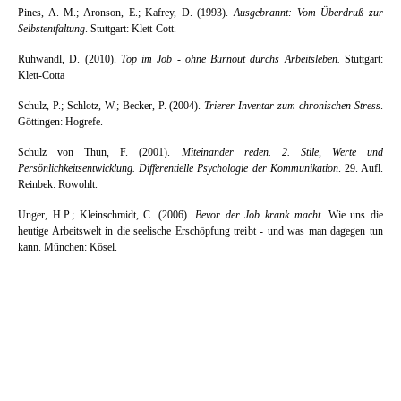
Pines, A. M.; Aronson, E.; Kafrey, D. (1993).
Ausgebrannt: Vom Überdruß zur
Selbstentfaltung
. Stuttgart:
Klett-Cott.
Ruhwandl, D. (2010).
Top im Job - ohne Burnout durchs Arbeitsleben.
Stuttgart:
Klett-Cotta
Schulz, P.; Schlotz, W.; Becker, P. (2004).
Trierer Inventar zum chronischen Stress
.
Göttingen:
Hogrefe.
Schulz von Thun, F. (2001).
Miteinander reden. 2. Stile, Werte und
Persönlichkeitsentwicklung. Differentielle Psychologie der Kommunikation
. 29. Aufl.
Reinbek: Rowohlt.
Unger, H.P.; Kleinschmidt, C. (2006).
Bevor der Job krank macht.
Wie uns die
heutige Arbeitswelt in die seelische Erschöpfung treibt - und was man dagegen tun
kann. München: Kösel.