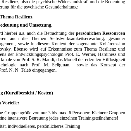
 Resilienz, also die psychische Widerstandskraft und die Bedeutung
erung für die psychische Gesunderhaltung
:
Thema Resilienz
Bedeutung und Umsetzung.
d hierbei u.a. auch die Betrachtung der
persönlichen
Ressourcen
ren auch die Themen Selbstwirksamkeitserwartung, gesunder
agement, sowie in diesem Kontext der sogenannte Kohärenzsinn
novsky. Ebenso wird auf Erkenntnisse zum Thema Resilienz und
tens
der Entwicklungspsychologin
Prof. E. Werner, Hardiness und
kmale von Prof. S. R. Maddi, das Modell der erlernten Hilflosigkeit
sychologie nach Prof. M. Seligman, sowie das Konzept der
 Prof. N. N. Taleb eingegangen.
 (Kurzübersicht / Kosten)
 Vorteile:
ne Gruppengröße von nur 3 bis max. 6 Personen: Kleinere Gruppen
ine intensivere Betreuung jedes einzelnen Trainingsteilnehmers!
tät, individuelleres, persönlicheres Training