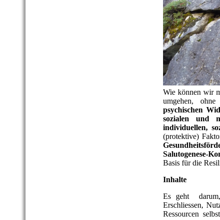
Wie können wir 
umgehen, ohne 
psychischen Wid
sozialen und m
individuellen, s
(protektive) Fakt
Gesundheitsförd
Salutogenese-Ko
Basis für die Res
Inhalte
Es
geht darum, w
Erschliessen, Nut
Ressourcen selbs