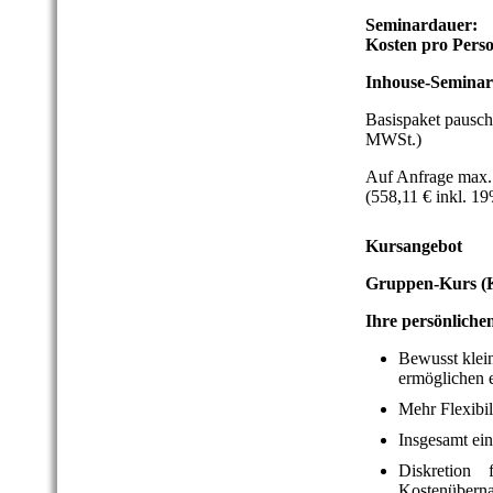
Seminardau
Kosten
pro Pers
Inhouse-Semina
Basispaket pausch
MWSt.)
Auf Anfrage max.
(558,11 €
inkl. 1
Kursangebot
Gruppen-Kurs (K
Ihre persönlichen
Bewusst klei
ermöglichen e
Mehr Flexibil
Insgesamt ein
Diskretion 
Kostenüberna