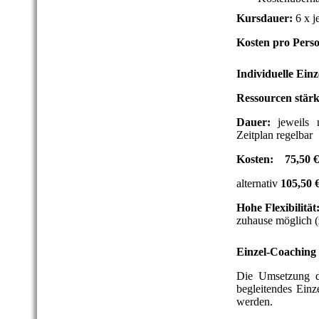
Kursdauer:
6 x j
Kosten pro Pers
Individuelle Ein
Ressourcen stärk
Dauer:
jeweils
Zeitplan regelbar
Kosten:
75,50 
alternativ
105,50 
Hohe Flexibilität
zuhause
möglich
Einzel-Coaching
Die Umsetzung de
begleitendes
Einz
werden.