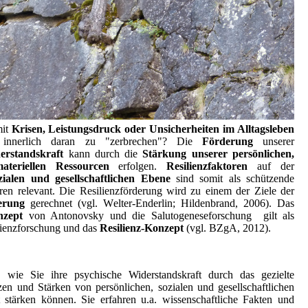
mit
Krisen, Leistungsdruck oder Unsicherheiten im Alltagsleben
innerlich daran zu "zerbrechen"? Die
Förderung
unserer
erstandskraft
kann durch die
Stärkung unserer persönlichen,
ateriellen Ressourcen
erfolgen.
Resilienzfaktoren
auf der
ozialen und gesellschaftlichen Ebene
sind somit als schützende
oren relevant. Die Resilienzförderung wird zu einem der Ziele der
erung
gerechnet (vgl. Welter-Enderlin; Hildenbrand, 2006). Das
nzept
von Antonovsky
und die Salutogeneseforschung gilt als
ilienzforschung und das
Resilienz-Konzept
(vgl. BZgA, 2012).
ie Sie ihre psychische Widerstandskraft durch das gezielte
zen und Stärken von persönlichen, sozialen und gesellschaftlichen
t stärken können. Sie erfahren
u.a. wissenschaftliche Fakten und