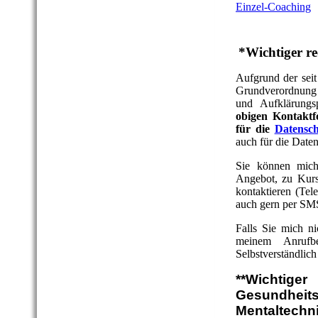
Einzel-Coaching
*Wichtiger r
Aufgrund der seit
Grundverordnung
und Aufklärungs
obigen Kontaktf
für die
Datensch
auch für die Date
Sie können mich
Angebot, zu Kurs
kontaktieren (Te
auch gern per SM
Falls Sie mich ni
meinem Anrufbe
Selbstverständlich
**Wichtig
Gesundheits
Mentaltechn