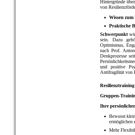
Hintergründe über
von Resilienzförd
Wissen zum 
Praktische 
Schwerpunkt
wir
sein. Dazu gehö
Optimismus, Eng
nach Prof. Anto
Denkprozesse sei
Persönlichkeitsmer
und positive P
Antifragilität von
Resilienztraining
Gruppen-Training
Ihre persönlichen
Bewusst klei
ermöglichen e
Mehr Flexibili