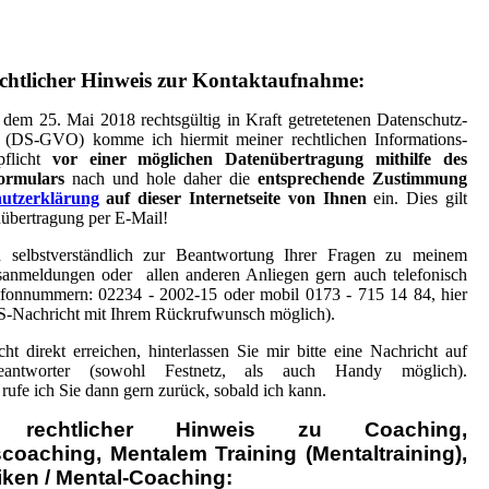
echtlicher Hinweis zur Kontaktaufnahme:
 dem 25. Mai 2018 rechtsgültig in Kraft getretetenen Datenschutz-
 (DS-GVO) komme ich hiermit meiner rechtlichen Informations-
pflicht
vor einer möglichen Datenübertragung mithilfe des
ormulars
nach und hole daher die
entsprechende Zustimmung
utzerklärung
auf dieser Internetseite von Ihnen
ein. Dies gilt
nübertragung per E-Mail!
 selbstverständlich zur Beantwortung Ihrer Fragen zu meinem
anmeldungen oder allen anderen Anliegen gern auch telefonisch
lefonnummern: 02234 - 2002-15 oder mobil 0173 - 715 14 84, hier
S-Nachricht mit Ihrem Rückrufwunsch möglich).
cht direkt erreichen, hinterlassen Sie mir bitte eine Nachricht auf
antworter (sowohl Festnetz, als auch Handy möglich).
 rufe ich Sie dann gern zurück, sobald ich kann.
er rechtlicher Hinweis zu Coaching,
coaching, Mentalem Training (Mentaltraining),
iken / Mental-Coaching: