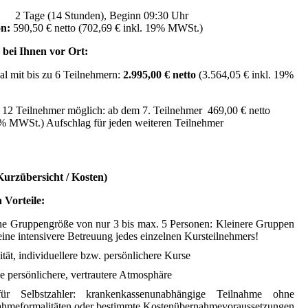
er:
2 Tage (14 Stunden
)
, Beginn 09:30 Uhr
on:
590,50 € netto
(702,69 € inkl. 19% MWSt.)
r
bei Ihnen
vor Ort:
al mit bis zu 6 Teilnehmern:
2.995,00 € netto
(3.564,05 €
inkl. 19%
 12 Teilnehmer möglich: ab dem 7. Teilnehmer
469,00 € netto
9% MWSt.)
Aufschlag für jeden weiteren
Teilnehmer
urzübersicht / Kosten)
 Vorteile:
ne Gruppengröße von nur 3 bis max. 5 Personen: Kleinere Gruppen
ine intensivere Betreuung jedes einzelnen Kursteilnehmers!
ität, individuellere bzw. persönlichere Kurse
e persönlichere, vertrautere Atmosphäre
für Selbstzahler: krankenkassenunabhängige Teilnahme ohne
hmeformalitäten oder bestimmte Kostenübernahmevoraussetzungen